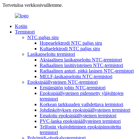
Tervetuloa verkkosivuillemme.
Kotiin
Termistori
NTC-paljas siru
Hopeaelektrodi NTC paljas siru
Kultaelektrodi NTC paljas siru
Lasikapseloitu termistori
Aksiaalinen lasikapseloitu NTC-termistori
Radiaalinen lasitiivisteinen NTC-termistori
Radiaalinen anturi, pitkä lasinen NTC-termistori
MELF-lasikapseloitu NTC-termistori
Epoksipäällysteinen NTC-termistori
Eristämätön johto NTC-termistori
Epoksipäällysteinen pidennetty yläjohtojen
termistori
Korkean tarkkuuden vaihdettava termistori
Johdinkehyksen epoksipäällysteinen termistori
Emaloitu epoksipäällysteinen termistori
PVC-lanka epoksipäällysteinen termistori
Telfonin yksijohtiminen epoksipinnoitettu
termistori
Polyimidi-ohutkalvotermistori