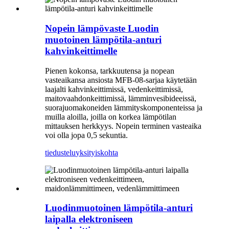
Nopein lämpövaste Luodin
muotoinen lämpötila-anturi
kahvinkeittimelle
Pienen kokonsa, tarkkuutensa ja nopean
vasteaikansa ansiosta MFB-08-sarjaa käytetään
laajalti kahvinkeittimissä, vedenkeittimissä,
maitovaahdonkeittimissä, lämminvesibideeissä,
suorajuomakoneiden lämmityskomponenteissa ja
muilla aloilla, joilla on korkea lämpötilan
mittauksen herkkyys. Nopein terminen vasteaika
voi olla jopa 0,5 sekuntia.
tiedustelu
yksityiskohta
Luodinmuotoinen lämpötila-anturi
laipalla elektroniseen