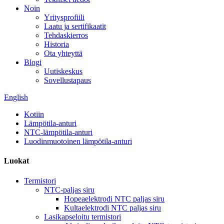
Noin
Yritysprofiili
Laatu ja sertifikaatit
Tehdaskierros
Historia
Ota yhteyttä
Blogi
Uutiskeskus
Sovellustapaus
English
Kotiin
Lämpötila-anturi
NTC-lämpötila-anturi
Luodinmuotoinen lämpötila-anturi
Luokat
Termistori
NTC-paljas siru
Hopeaelektrodi NTC paljas siru
Kultaelektrodi NTC paljas siru
Lasikapseloitu termistori