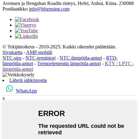
Avenuen ja Hengshan Roadin risteys, Hefei, Anhui, Kiina. 230088
Postilaatikko
info@hfsensing.com
© Tekijänoikeus - 2010-2025: Kaikki oikeudet pidätetään.
Sivukartta
-
AMP-mobiili
NTC-siru
-
NTC-termistori
-
NTC-lämpötila-anturi
-
RTD-
lämpötila-anturi
-
Termoelementin lämpötila-anturi
-
KTY / LPTC -
lämpötila-anturi
Lähetä sähköpostia
WhatsApp
x