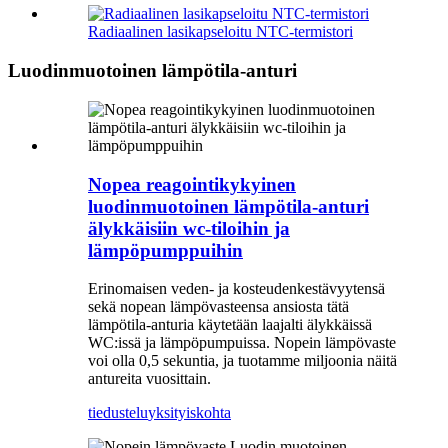
Radiaalinen lasikapseloitu NTC-termistori
Luodinmuotoinen lämpötila-anturi
Nopea reagointikykyinen
luodinmuotoinen lämpötila-anturi
älykkäisiin wc-tiloihin ja
lämpöpumppuihin
Erinomaisen veden- ja kosteudenkestävyytensä
sekä nopean lämpövasteensa ansiosta tätä
lämpötila-anturia käytetään laajalti älykkäissä
WC:issä ja lämpöpumpuissa. Nopein lämpövaste
voi olla 0,5 sekuntia, ja tuotamme miljoonia näitä
antureita vuosittain.
tiedustelu
yksityiskohta