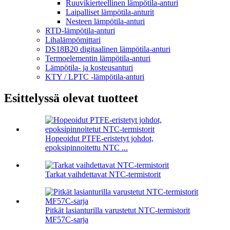
Ruuvikierteellinen lämpötila-anturi
Laipalliset lämpötila-anturit
Nesteen lämpötila-anturi
RTD-lämpötila-anturi
Lihalämpömittari
DS18B20 digitaalinen lämpötila-anturi
Termoelementin lämpötila-anturi
Lämpötila- ja kosteusanturi
KTY / LPTC -lämpötila-anturi
Esittelyssä olevat tuotteet
Hopeoidut PTFE-eristetyt johdot,
epoksipinnoitettu NTC ...
Tarkat vaihdettavat NTC-termistorit
Pitkät lasianturilla varustetut NTC-termistorit
MF57C-sarja