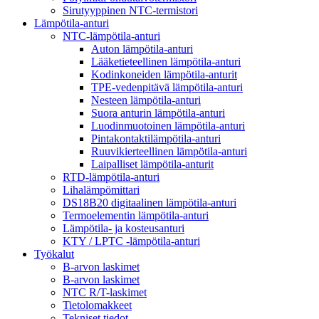
Sirutyyppinen NTC-termistori
Lämpötila-anturi
NTC-lämpötila-anturi
Auton lämpötila-anturi
Lääketieteellinen lämpötila-anturi
Kodinkoneiden lämpötila-anturit
TPE-vedenpitävä lämpötila-anturi
Nesteen lämpötila-anturi
Suora anturin lämpötila-anturi
Luodinmuotoinen lämpötila-anturi
Pintakontaktilämpötila-anturi
Ruuvikierteellinen lämpötila-anturi
Laipalliset lämpötila-anturit
RTD-lämpötila-anturi
Lihalämpömittari
DS18B20 digitaalinen lämpötila-anturi
Termoelementin lämpötila-anturi
Lämpötila- ja kosteusanturi
KTY / LPTC -lämpötila-anturi
Työkalut
B-arvon laskimet
B-arvon laskimet
NTC R/T-laskimet
Tietolomakkeet
Tekniset tiedot