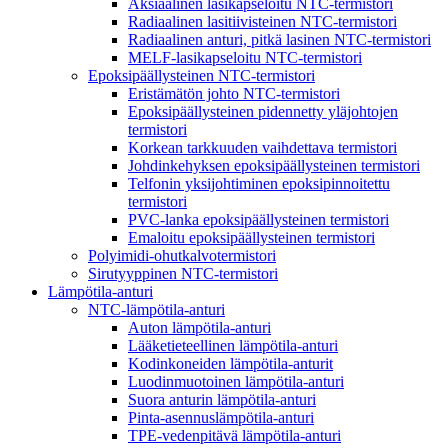
Aksiaalinen lasikapseloitu NTC-termistori
Radiaalinen lasitiivisteinen NTC-termistori
Radiaalinen anturi, pitkä lasinen NTC-termistori
MELF-lasikapseloitu NTC-termistori
Epoksipäällysteinen NTC-termistori
Eristämätön johto NTC-termistori
Epoksipäällysteinen pidennetty yläjohtojen
termistori
Korkean tarkkuuden vaihdettava termistori
Johdinkehyksen epoksipäällysteinen termistori
Telfonin yksijohtiminen epoksipinnoitettu
termistori
PVC-lanka epoksipäällysteinen termistori
Emaloitu epoksipäällysteinen termistori
Polyimidi-ohutkalvotermistori
Sirutyyppinen NTC-termistori
Lämpötila-anturi
NTC-lämpötila-anturi
Auton lämpötila-anturi
Lääketieteellinen lämpötila-anturi
Kodinkoneiden lämpötila-anturit
Luodinmuotoinen lämpötila-anturi
Suora anturin lämpötila-anturi
Pinta-asennuslämpötila-anturi
TPE-vedenpitävä lämpötila-anturi