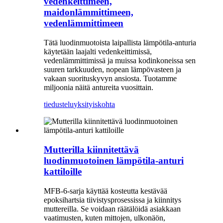
vedenkeittimeen,
maidonlämmittimeen,
vedenlämmittimeen
Tätä luodinmuotoista laipallista lämpötila-anturia
käytetään laajalti vedenkeittimissä,
vedenlämmittimissä ja muissa kodinkoneissa sen
suuren tarkkuuden, nopean lämpövasteen ja
vakaan suorituskyvyn ansiosta. Tuotamme
miljoonia näitä antureita vuosittain.
tiedustelu
yksityiskohta
Mutterilla kiinnitettävä
luodinmuotoinen lämpötila-anturi
kattiloille
MFB-6-sarja käyttää kosteutta kestävää
epoksihartsia tiivistysprosessissa ja kiinnitys
muttereilla. Se voidaan räätälöidä asiakkaan
vaatimusten, kuten mittojen, ulkonäön,