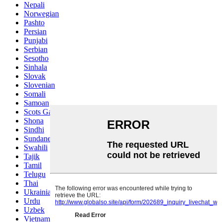
Nepali
Norwegian
Pashto
Persian
Punjabi
Serbian
Sesotho
Sinhala
Slovak
Slovenian
Somali
Samoan
Scots Gaelic
Shona
Sindhi
Sundanese
Swahili
Tajik
Tamil
Telugu
Thai
Ukrainian
Urdu
Uzbek
Vietnamese