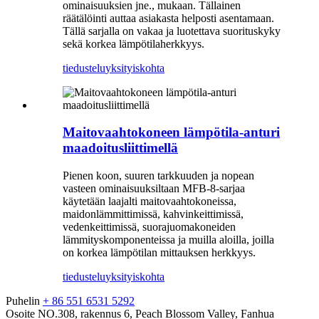
ominaisuuksien jne., mukaan. Tällainen
räätälöinti auttaa asiakasta helposti asentamaan.
Tällä sarjalla on vakaa ja luotettava suorituskyky
sekä korkea lämpötilaherkkyys.
tiedustelu
yksityiskohta
Maitovaahtokoneen lämpötila-anturi
maadoitusliittimellä
Pienen koon, suuren tarkkuuden ja nopean
vasteen ominaisuuksiltaan MFB-8-sarjaa
käytetään laajalti maitovaahtokoneissa,
maidonlämmittimissä, kahvinkeittimissä,
vedenkeittimissä, suorajuomakoneiden
lämmityskomponenteissa ja muilla aloilla, joilla
on korkea lämpötilan mittauksen herkkyys.
tiedustelu
yksityiskohta
Puhelin
+ 86 551 6531 5292
Osoite
NO.308, rakennus 6, Peach Blossom Valley, Fanhua