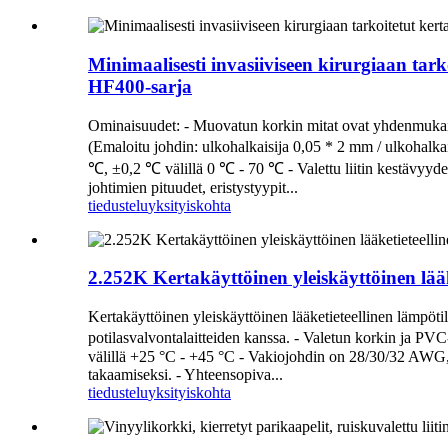
Minimaalisesti invasiiviseen kirurgiaan tark
HF400-sarja
Ominaisuudet: - Muovatun korkin mitat ovat yhdenmukaise
(Emaloitu johdin: ulkohalkaisija 0,05 * 2 mm / ulkohalka
℃, ±0,2 ℃ välillä 0 ℃ - 70 ℃ - Valettu liitin kestävyyd
johtimien pituudet, eristystyypit...
tiedustelu
yksityiskohta
2.252K Kertakäyttöinen yleiskäyttöinen lääket
Kertakäyttöinen yleiskäyttöinen lääketieteellinen lämpö
potilasvalvontalaitteiden kanssa. - Valetun korkin ja PV
välillä +25 °C - +45 °C - Vakiojohdin on 28/30/32 AWG, 
takaamiseksi. - Yhteensopiva...
tiedustelu
yksityiskohta