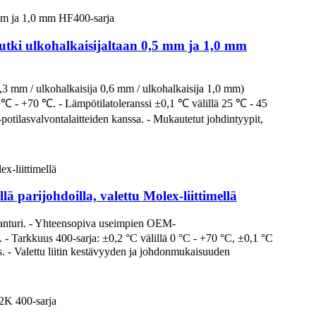
-putki ulkohalkaisijaltaan 0,5 mm ja 1,0 mm
,3 mm / ulkohalkaisija 0,6 mm / ulkohalkaisija 1,0 mm)
 0 ℃ - +70 ℃. - Lämpötilatoleranssi ±0,1 ℃ välillä 25 ℃ - 45
tilasvalvontalaitteiden kanssa. - Mukautetut johdintyypit,
lä parijohdoilla, valettu Molex-liittimellä
a anturi. - Yhteensopiva useimpien OEM-
 - Tarkkuus 400-sarja: ±0,2 °C välillä 0 °C - +70 °C, ±0,1 °C
. - Valettu liitin kestävyyden ja johdonmukaisuuden