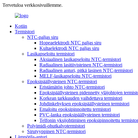
Tervetuloa verkkosivuillemme.
Kotiin
Termistori
NTC-paljas siru
Hopeaelektrodi NTC paljas siru
Kultaelektrodi NTC paljas siru
Lasikapseloitu termistori
Aksiaalinen lasikapseloitu NTC-termistori
Radiaalinen lasitiivisteinen NTC-termistori
Radiaalinen anturi, pitkä lasinen NTC-termistori
MELF-lasikapseloitu NTC-termistori
Epoksipäällysteinen NTC-termistori
Eristämätön johto NTC-termistori
Epoksipäällysteinen pidennetty yläjohtojen termist
Korkean tarkkuuden vaihdettava termistori
Johdinkehyksen epoksipäällysteinen termistori
Emaloitu epoksipinnoitettu termistori
PVC-lanka epoksipäällysteinen termistori
Telfonin yksijohtiminen epoksipinnoitettu termistor
Polyimidi-ohutkalvotermistori
Sirutyyppinen NTC-termistori
Lämpötila-anturi