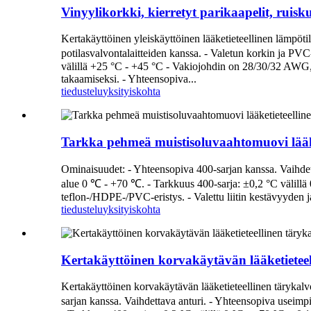
Vinyylikorkki, kierretyt parikaapelit, ruisku
Kertakäyttöinen yleiskäyttöinen lääketieteellinen lämpö
potilasvalvontalaitteiden kanssa. - Valetun korkin ja PV
välillä +25 °C - +45 °C - Vakiojohdin on 28/30/32 AWG, 
takaamiseksi. - Yhteensopiva...
tiedustelu
yksityiskohta
Tarkka pehmeä muistisoluvaahtomuovi lääke
Ominaisuudet: - Yhteensopiva 400-sarjan kanssa. Vaihdet
alue 0 ℃ - +70 ℃. - Tarkkuus 400-sarja: ±0,2 °C välillä
teflon-/HDPE-/PVC-eristys. - Valettu liitin kestävyyden
tiedustelu
yksityiskohta
Kertakäyttöinen korvakäytävän lääketietee
Kertakäyttöinen korvakäytävän lääketieteellinen tärykal
sarjan kanssa. Vaihdettava anturi. - Yhteensopiva useimp