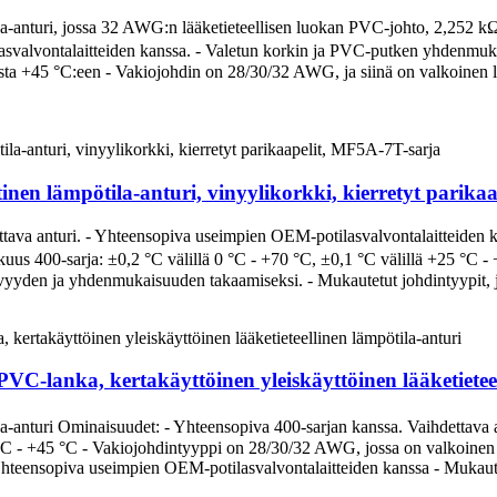
ila-anturi, jossa 32 AWG:n lääketieteellisen luokan PVC-johto, 2,252 k
asvalvontalaitteiden kanssa. - Valetun korkin ja PVC-putken yhdenmuka
sta +45 °C:een - Vakiojohdin on 28/30/32 AWG, ja siinä on valkoinen l
inen lämpötila-anturi, vinyylikorkki, kierretyt parika
tava anturi. - Yhteensopiva useimpien OEM-potilasvalvontalaitteiden k
kuus 400-sarja: ±0,2 °C välillä 0 °C - +70 °C, ±0,1 °C välillä +25 °C
tävyyden ja yhdenmukaisuuden takaamiseksi. - Mukautetut johdintyypit, joh
VC-lanka, kertakäyttöinen yleiskäyttöinen lääketieteel
ila-anturi Ominaisuudet: - Yhteensopiva 400-sarjan kanssa. Vaihdettav
5 °C - +45 °C - Vakiojohdintyyppi on 28/30/32 AWG, jossa on valkoinen 
eensopiva useimpien OEM-potilasvalvontalaitteiden kanssa - Mukautetut j