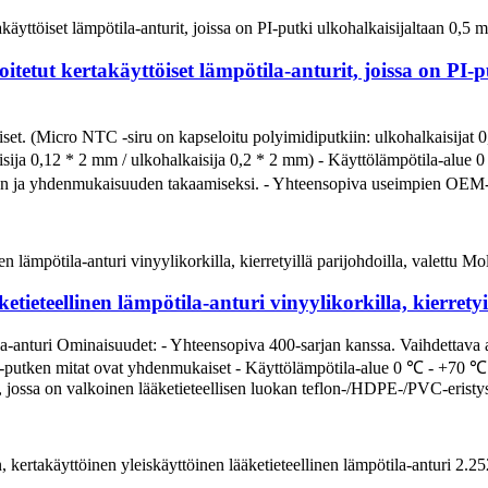
oitetut kertakäyttöiset lämpötila-anturit, joissa on PI
t. (Micro NTC -siru on kapseloitu polyimidiputkiin: ulkohalkaisijat 0
isija 0,12 * 2 mm / ulkohalkaisija 0,2 * 2 mm) - Käyttölämpötila-alue
en ja yhdenmukaisuuden takaamiseksi. - Yhteensopiva useimpien OEM-po
ieteellinen lämpötila-anturi vinyylikorkilla, kierretyil
tila-anturi Ominaisuudet: - Yhteensopiva 400-sarjan kanssa. Vaihdettav
C-putken mitat ovat yhdenmukaiset - Käyttölämpötila-alue 0 ℃ - +70 ℃.
jossa on valkoinen lääketieteellisen luokan teflon-/HDPE-/PVC-eristys