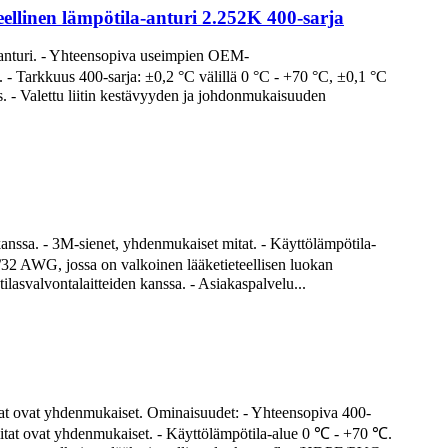
teellinen lämpötila-anturi 2.252K 400-sarja
a anturi. - Yhteensopiva useimpien OEM-
 - Tarkkuus 400-sarja: ±0,2 °C välillä 0 °C - +70 °C, ±0,1 °C
. - Valettu liitin kestävyyden ja johdonmukaisuuden
anssa. - 3M-sienet, yhdenmukaiset mitat. - Käyttölämpötila-
/32 AWG, jossa on valkoinen lääketieteellisen luokan
asvalvontalaitteiden kanssa. - Asiakaspalvelu...
tat ovat yhdenmukaiset. Ominaisuudet: - Yhteensopiva 400-
 mitat ovat yhdenmukaiset. - Käyttölämpötila-alue 0 ℃ - +70 ℃.