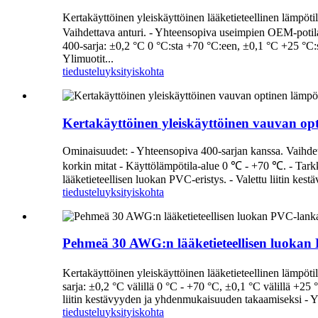
Kertakäyttöinen yleiskäyttöinen lääketieteellinen lämpöt
Vaihdettava anturi. - Yhteensopiva useimpien OEM-potil
400-sarja: ±0,2 °C 0 °C:sta +70 °C:een, ±0,1 °C +25 °C:
Ylimuotit...
tiedustelu
yksityiskohta
Kertakäyttöinen yleiskäyttöinen vauvan opt
Ominaisuudet: - Yhteensopiva 400-sarjan kanssa. Vaihdet
korkin mitat - Käyttölämpötila-alue 0 ℃ - +70 ℃. - Tark
lääketieteellisen luokan PVC-eristys. - Valettu liitin kes
tiedustelu
yksityiskohta
Pehmeä 30 AWG:n lääketieteellisen luokan P
Kertakäyttöinen yleiskäyttöinen lääketieteellinen lämpöt
sarja: ±0,2 °C välillä 0 °C - +70 °C, ±0,1 °C välillä +2
liitin kestävyyden ja yhdenmukaisuuden takaamiseksi - Yht
tiedustelu
yksityiskohta