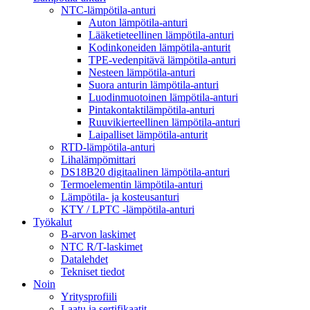
NTC-lämpötila-anturi
Auton lämpötila-anturi
Lääketieteellinen lämpötila-anturi
Kodinkoneiden lämpötila-anturit
TPE-vedenpitävä lämpötila-anturi
Nesteen lämpötila-anturi
Suora anturin lämpötila-anturi
Luodinmuotoinen lämpötila-anturi
Pintakontaktilämpötila-anturi
Ruuvikierteellinen lämpötila-anturi
Laipalliset lämpötila-anturit
RTD-lämpötila-anturi
Lihalämpömittari
DS18B20 digitaalinen lämpötila-anturi
Termoelementin lämpötila-anturi
Lämpötila- ja kosteusanturi
KTY / LPTC -lämpötila-anturi
Työkalut
B-arvon laskimet
NTC R/T-laskimet
Datalehdet
Tekniset tiedot
Noin
Yritysprofiili
Laatu ja sertifikaatit