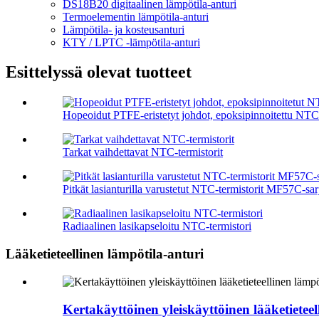
DS18B20 digitaalinen lämpötila-anturi
Termoelementin lämpötila-anturi
Lämpötila- ja kosteusanturi
KTY / LPTC -lämpötila-anturi
Esittelyssä olevat tuotteet
Hopeoidut PTFE-eristetyt johdot, epoksipinnoitettu NTC 
Tarkat vaihdettavat NTC-termistorit
Pitkät lasianturilla varustetut NTC-termistorit MF57C-sar
Radiaalinen lasikapseloitu NTC-termistori
Lääketieteellinen lämpötila-anturi
Kertakäyttöinen yleiskäyttöinen lääketietee