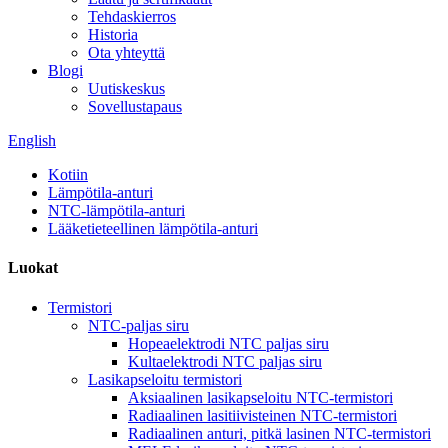
Tehdaskierros
Historia
Ota yhteyttä
Blogi
Uutiskeskus
Sovellustapaus
English
Kotiin
Lämpötila-anturi
NTC-lämpötila-anturi
Lääketieteellinen lämpötila-anturi
Luokat
Termistori
NTC-paljas siru
Hopeaelektrodi NTC paljas siru
Kultaelektrodi NTC paljas siru
Lasikapseloitu termistori
Aksiaalinen lasikapseloitu NTC-termistori
Radiaalinen lasitiivisteinen NTC-termistori
Radiaalinen anturi, pitkä lasinen NTC-termistori