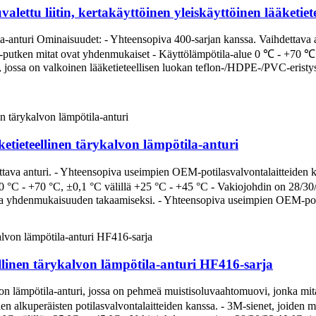
valettu liitin, kertakäyttöinen yleiskäyttöinen lääketie
tila-anturi Ominaisuudet: - Yhteensopiva 400-sarjan kanssa. Vaihdettav
C-putken mitat ovat yhdenmukaiset - Käyttölämpötila-alue 0 ℃ - +70 ℃.
jossa on valkoinen lääketieteellisen luokan teflon-/HDPE-/PVC-eristys
tieteellinen tärykalvon lämpötila-anturi
tava anturi. - Yhteensopiva useimpien OEM-potilasvalvontalaitteiden k
 0 °C - +70 °C, ±0,1 °C välillä +25 °C - +45 °C - Vakiojohdin on 28/30
 ja yhdenmukaisuuden takaamiseksi. - Yhteensopiva useimpien OEM-potil
llinen tärykalvon lämpötila-anturi HF416-sarja
von lämpötila-anturi, jossa on pehmeä muistisoluvaahtomuovi, jonka mi
ien alkuperäisten potilasvalvontalaitteiden kanssa. - 3M-sienet, joiden