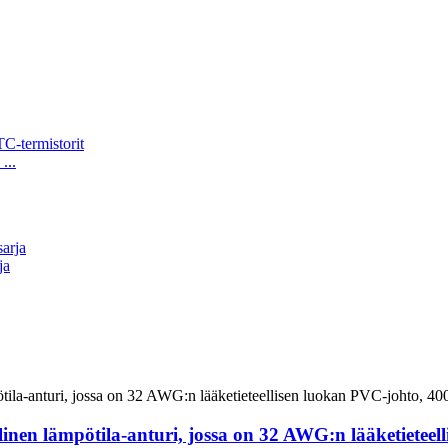
...
ja
llinen lämpötila-anturi, jossa on 32 AWG:n lääketietee