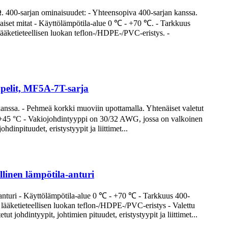
Ω. 400-sarjan ominaisuudet: - Yhteensopiva 400-sarjan kanssa.
iset mitat - Käyttölämpötila-alue 0 ℃ - +70 ℃. - Tarkkuus
ääketieteellisen luokan teflon-/HDPE-/PVC-eristys. -
apelit, MF5A-7T-sarja
anssa. - Pehmeä korkki muoviin upottamalla. Yhtenäiset valetut
 - +45 °C - Vakiojohdintyyppi on 30/32 AWG, jossa on valkoinen
dinpituudet, eristystyypit ja liittimet...
linen lämpötila-anturi
a anturi - Käyttölämpötila-alue 0 ℃ - +70 ℃ - Tarkkuus 400-
lääketieteellisen luokan teflon-/HDPE-/PVC-eristys - Valettu
ohdintyypit, johtimien pituudet, eristystyypit ja liittimet...