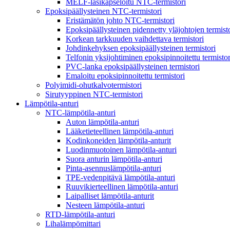
MELF-lasikapseloitu NTC-termistori
Epoksipäällysteinen NTC-termistori
Eristämätön johto NTC-termistori
Epoksipäällysteinen pidennetty yläjohtojen termist
Korkean tarkkuuden vaihdettava termistori
Johdinkehyksen epoksipäällysteinen termistori
Telfonin yksijohtiminen epoksipinnoitettu termistor
PVC-lanka epoksipäällysteinen termistori
Emaloitu epoksipinnoitettu termistori
Polyimidi-ohutkalvotermistori
Sirutyyppinen NTC-termistori
Lämpötila-anturi
NTC-lämpötila-anturi
Auton lämpötila-anturi
Lääketieteellinen lämpötila-anturi
Kodinkoneiden lämpötila-anturit
Luodinmuotoinen lämpötila-anturi
Suora anturin lämpötila-anturi
Pinta-asennuslämpötila-anturi
TPE-vedenpitävä lämpötila-anturi
Ruuvikierteellinen lämpötila-anturi
Laipalliset lämpötila-anturit
Nesteen lämpötila-anturi
RTD-lämpötila-anturi
Lihalämpömittari