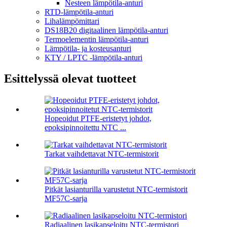
Nesteen lämpötila-anturi
RTD-lämpötila-anturi
Lihalämpömittari
DS18B20 digitaalinen lämpötila-anturi
Termoelementin lämpötila-anturi
Lämpötila- ja kosteusanturi
KTY / LPTC -lämpötila-anturi
Esittelyssä olevat tuotteet
Hopeoidut PTFE-eristetyt johdot,
epoksipinnoitettu NTC ...
Tarkat vaihdettavat NTC-termistorit
Pitkät lasianturilla varustetut NTC-termistorit
MF57C-sarja
Radiaalinen lasikapseloitu NTC-termistori