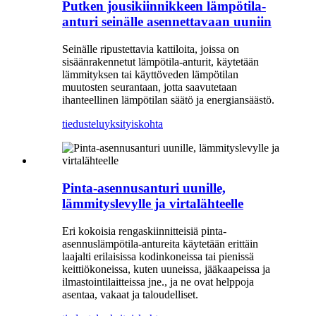
Putken jousikiinnikkeen lämpötila-
anturi seinälle asennettavaan uuniin
Seinälle ripustettavia kattiloita, joissa on
sisäänrakennetut lämpötila-anturit, käytetään
lämmityksen tai käyttöveden lämpötilan
muutosten seurantaan, jotta saavutetaan
ihanteellinen lämpötilan säätö ja energiansäästö.
tiedustelu
yksityiskohta
Pinta-asennusanturi uunille,
lämmityslevylle ja virtalähteelle
Eri kokoisia rengaskiinnitteisiä pinta-
asennuslämpötila-antureita käytetään erittäin
laajalti erilaisissa kodinkoneissa tai pienissä
keittiökoneissa, kuten uuneissa, jääkaapeissa ja
ilmastointilaitteissa jne., ja ne ovat helppoja
asentaa, vakaat ja taloudelliset.