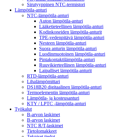
Sirutyyppinen NTC-termistori
Lämpötila-anturi
NTC-lämpötila-anturi
Auton lämpötila-anturi
Lääketieteellinen lämpötila-anturi
Kodinkoneiden lämpötila-anturit
TPE-vedenpitävä lämpötila-anturi
Nesteen lämpötila-anturi
Suora anturin lämpötila-anturi
Luodinmuotoinen lämpötila-anturi
Pintakontaktilämpötila-anturi
Ruuvikierteellinen lämpötila-anturi
Laipalliset lämpötila-anturit
RTD-lämpötila-anturi
Lihalämpömittari
DS18B20 digitaalinen lämpötila-anturi
Termoelementin lämpötila-anturi
Lämpötila- ja kosteusanturi
KTY / LPTC -lämpötila-anturi
Työkalut
B-arvon laskimet
B-arvon laskimet
NTC R/T-laskimet
Tietolomakkeet
Tekniset tiedot