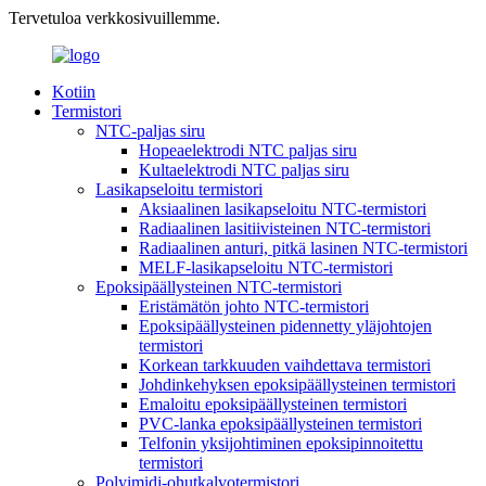
Tervetuloa verkkosivuillemme.
Kotiin
Termistori
NTC-paljas siru
Hopeaelektrodi NTC paljas siru
Kultaelektrodi NTC paljas siru
Lasikapseloitu termistori
Aksiaalinen lasikapseloitu NTC-termistori
Radiaalinen lasitiivisteinen NTC-termistori
Radiaalinen anturi, pitkä lasinen NTC-termistori
MELF-lasikapseloitu NTC-termistori
Epoksipäällysteinen NTC-termistori
Eristämätön johto NTC-termistori
Epoksipäällysteinen pidennetty yläjohtojen
termistori
Korkean tarkkuuden vaihdettava termistori
Johdinkehyksen epoksipäällysteinen termistori
Emaloitu epoksipäällysteinen termistori
PVC-lanka epoksipäällysteinen termistori
Telfonin yksijohtiminen epoksipinnoitettu
termistori
Polyimidi-ohutkalvotermistori