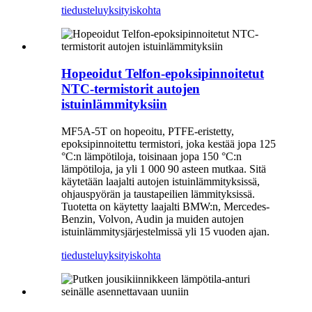
tiedustelu
yksityiskohta
Hopeoidut Telfon-epoksipinnoitetut
NTC-termistorit autojen
istuinlämmityksiin
MF5A-5T on hopeoitu, PTFE-eristetty,
epoksipinnoitettu termistori, joka kestää jopa 125
°C:n lämpötiloja, toisinaan jopa 150 °C:n
lämpötiloja, ja yli 1 000 90 asteen mutkaa. Sitä
käytetään laajalti autojen istuinlämmityksissä,
ohjauspyörän ja taustapeilien lämmityksissä.
Tuotetta on käytetty laajalti BMW:n, Mercedes-
Benzin, Volvon, Audin ja muiden autojen
istuinlämmitysjärjestelmissä yli 15 vuoden ajan.
tiedustelu
yksityiskohta