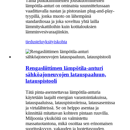
Tämä putkikiinnitteinen jousikuormitteinen
lämpötila-anturi on ominaista suunnittelussaan
vaadittavalla nastan ja pistorasian plug-and-play-
tyypillä, jonka muoto on lähempänä
standardiosaa ja joka soveltuu yhtä lailla
lämmityskattiloihin kuin kotitalouksien
lämminvesivaraajiinkin.
tiedustelu
yksityiskohta
Rengasliittimen lämpötila-anturi
sähköajoneuvojen latauspaaluun,
latauspistooli
Tätä pinta-asennettavaa lämpötila-anturia
käytetään laajalti energian varastointiakuissa,
latauspaaluissa, latauspistooleissa, latausasemissa
ja virtalähteissä. Se on helppo asentaa ja
kiinnittää mitattavan kohteen pintaan ruuvilla.
Miljoonia yksiköitä on valmistettu
massatuotantona, mikä osoittaa sen erinomaisen
suorituskyvyn, vakauden ja luotettavuuden.