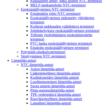
Radiaalinen anturi, pitkä lasinen NTC-termistori
MELF-lasikapseloitu NTC-termistori
Epoksipäällysteinen NTC-termistori
Eristämätön johto NTC-termistori
Epoksipäällysteinen pidennetty yläjohtojen
termistori
Korkean tarkkuuden vaihdettava termistori
Johdinkehyksen epoksipäällysteinen termistori
Telfonin yksijohtiminen epoksipinnoitettu
termistori
PVC-lanka epoksipäällysteinen termistori
Emaloitu epoksipäällysteinen termistori
Polyimidi-ohutkalvotermistori
Sirutyyppinen NTC-termistori
Lämpötila-anturi
NTC-lämpötila-anturi
Auton lämpötila-anturi
Lääketieteellinen lämpötila-anturi
Kodinkoneiden lämpötila-anturit
Luodinmuotoinen lämpötila-anturi
Suora anturin lämpötila-anturi
Pinta-asennuslämpötila-anturi
TPE-vedenpitävä lämpötila-anturi
Ruuvikierteellinen lämpötila-anturi
Laipalliset lämpötila-anturit