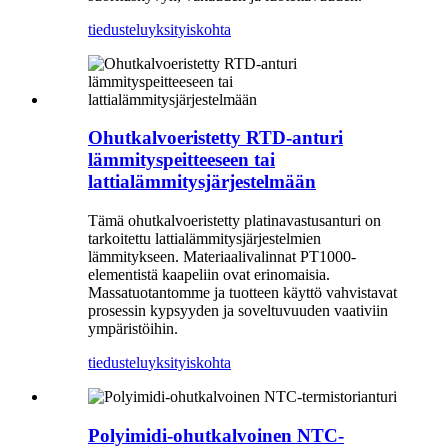
tiedustelu
yksityiskohta
Ohutkalvoeristetty RTD-anturi
lämmityspeitteeseen tai
lattialämmitysjärjestelmään
Tämä ohutkalvoeristetty platinavastusanturi on
tarkoitettu lattialämmitysjärjestelmien
lämmitykseen. Materiaalivalinnat PT1000-
elementistä kaapeliin ovat erinomaisia.
Massatuotantomme ja tuotteen käyttö vahvistavat
prosessin kypsyyden ja soveltuvuuden vaativiin
ympäristöihin.
tiedustelu
yksityiskohta
Polyimidi-ohutkalvoinen NTC-