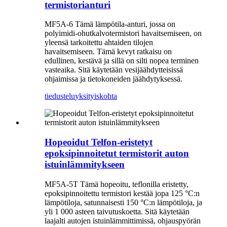
termistorianturi
MF5A-6 Tämä lämpötila-anturi, jossa on
polyimidi-ohutkalvotermistori havaitsemiseen, on
yleensä tarkoitettu ahtaiden tilojen
havaitsemiseen. Tämä kevyt ratkaisu on
edullinen, kestävä ja sillä on silti nopea terminen
vasteaika. Sitä käytetään vesijäähdytteisissä
ohjaimissa ja tietokoneiden jäähdytyksessä.
tiedustelu
yksityiskohta
Hopeoidut Telfon-eristetyt
epoksipinnoitetut termistorit auton
istuinlämmitykseen
MF5A-5T Tämä hopeoitu, teflonilla eristetty,
epoksipinnoitettu termistori kestää jopa 125 °C:n
lämpötiloja, satunnaisesti 150 °C:n lämpötiloja, ja
yli 1 000 asteen taivutuskoetta. Sitä käytetään
laajalti autojen istuinlämmittimissä, ohjauspyörän