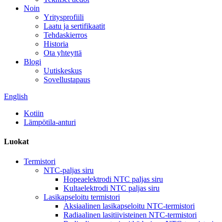
Noin
Yritysprofiili
Laatu ja sertifikaatit
Tehdaskierros
Historia
Ota yhteyttä
Blogi
Uutiskeskus
Sovellustapaus
English
Kotiin
Lämpötila-anturi
Luokat
Termistori
NTC-paljas siru
Hopeaelektrodi NTC paljas siru
Kultaelektrodi NTC paljas siru
Lasikapseloitu termistori
Aksiaalinen lasikapseloitu NTC-termistori
Radiaalinen lasitiivisteinen NTC-termistori