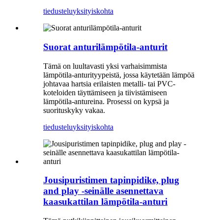
tiedustelu
yksityiskohta
Suorat anturilämpötila-anturit
Tämä on luultavasti yksi varhaisimmista
lämpötila-anturityypeistä, jossa käytetään lämpöä
johtavaa hartsia erilaisten metalli- tai PVC-
koteloiden täyttämiseen ja tiivistämiseen
lämpötila-antureina. Prosessi on kypsä ja
suorituskyky vakaa.
tiedustelu
yksityiskohta
Jousipuristimen tapinpidike, plug
and play -seinälle asennettava
kaasukattilan lämpötila-anturi