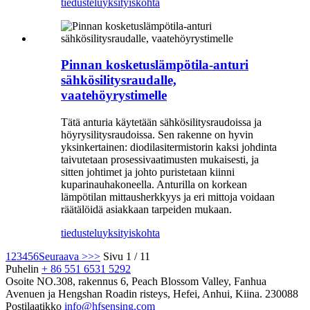
tiedustelu
yksityiskohta
Pinnan kosketuslämpötila-anturi
sähkösilitysraudalle,
vaatehöyrystimelle
Tätä anturia käytetään sähkösilitysraudoissa ja
höyrysilitysraudoissa. Sen rakenne on hyvin
yksinkertainen: diodilasitermistorin kaksi johdinta
taivutetaan prosessivaatimusten mukaisesti, ja
sitten johtimet ja johto puristetaan kiinni
kuparinauhakoneella. Anturilla on korkean
lämpötilan mittausherkkyys ja eri mittoja voidaan
räätälöidä asiakkaan tarpeiden mukaan.
tiedustelu
yksityiskohta
1
2
3
4
5
6
Seuraava >
>>
Sivu 1 / 11
Puhelin
+ 86 551 6531 5292
Osoite
NO.308, rakennus 6, Peach Blossom Valley, Fanhua
Avenuen ja Hengshan Roadin risteys, Hefei, Anhui, Kiina. 230088
Postilaatikko
info@hfsensing.com