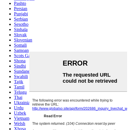
Pashto
Persian
Punjabi
Serbian
Sesotho
Sinhala
Slovak
Slovenian
Somali
Samoan
Scots Gaelic
Shona
Sindhi
Sundanese
Swahili
Tajik
Tamil
Telugu
Thai
Ukrainian
Urdu
Uzbek
Vietnamese
Welsh
Xhosa