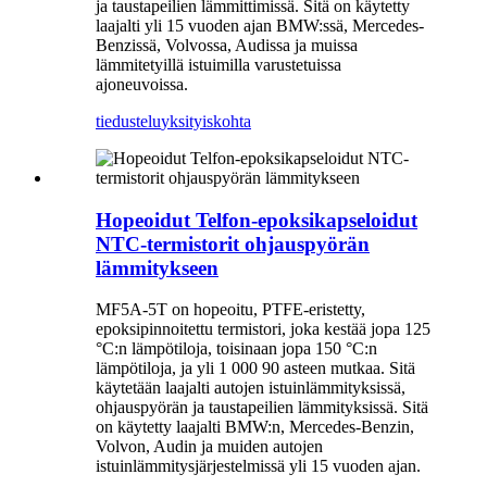
ja taustapeilien lämmittimissä. Sitä on käytetty
laajalti yli 15 vuoden ajan BMW:ssä, Mercedes-
Benzissä, Volvossa, Audissa ja muissa
lämmitetyillä istuimilla varustetuissa
ajoneuvoissa.
tiedustelu
yksityiskohta
Hopeoidut Telfon-epoksikapseloidut
NTC-termistorit ohjauspyörän
lämmitykseen
MF5A-5T on hopeoitu, PTFE-eristetty,
epoksipinnoitettu termistori, joka kestää jopa 125
°C:n lämpötiloja, toisinaan jopa 150 °C:n
lämpötiloja, ja yli 1 000 90 asteen mutkaa. Sitä
käytetään laajalti autojen istuinlämmityksissä,
ohjauspyörän ja taustapeilien lämmityksissä. Sitä
on käytetty laajalti BMW:n, Mercedes-Benzin,
Volvon, Audin ja muiden autojen
istuinlämmitysjärjestelmissä yli 15 vuoden ajan.