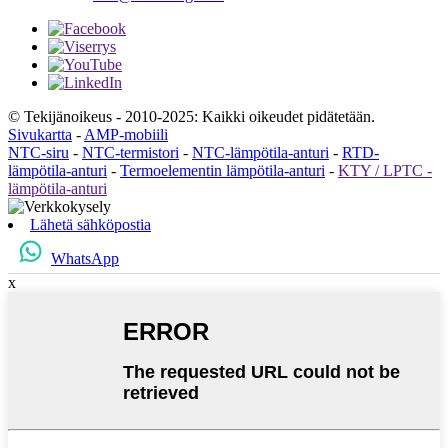
© Tekijänoikeus - 2010-2025: Kaikki oikeudet pidätetään.
Sivukartta
-
AMP-mobiili
NTC-siru
-
NTC-termistori
-
NTC-lämpötila-anturi
-
RTD-
lämpötila-anturi
-
Termoelementin lämpötila-anturi
-
KTY / LPTC -
lämpötila-anturi
Lähetä sähköpostia
WhatsApp
x